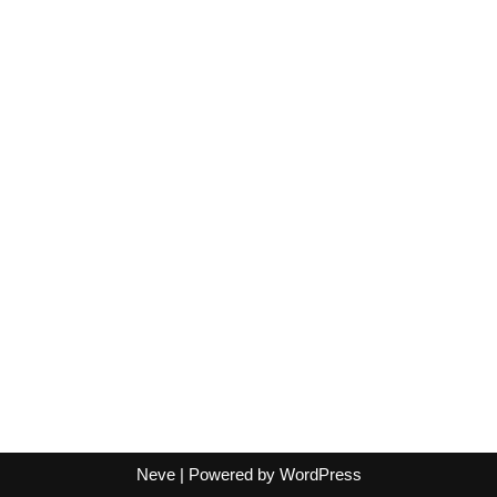
Neve
| Powered by
WordPress