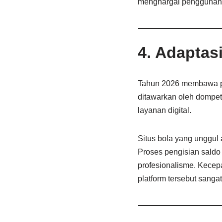
menghargai penggunanya
4. Adaptasi
Tahun 2026 membawa pe
ditawarkan oleh dompet 
layanan digital.
Situs bola yang unggul 
Proses pengisian saldo
profesionalisme. Kece
platform tersebut sang