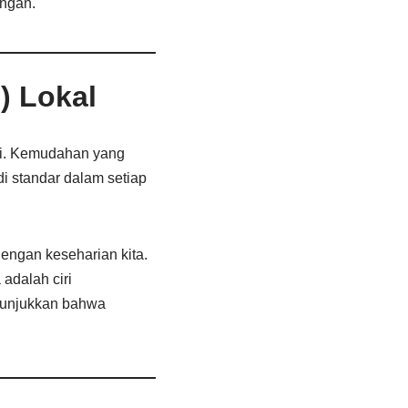
ungan.
) Lokal
si. Kemudahan yang
di standar dalam setiap
engan keseharian kita.
adalah ciri
nunjukkan bahwa