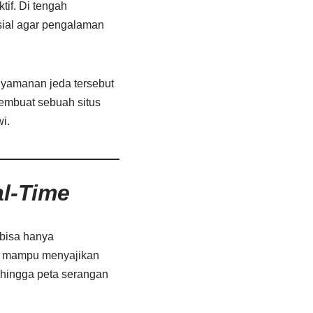
tif. Di tengah
sial agar pengalaman
nyamanan jeda tersebut
membuat sebuah situs
i.
l-Time
 bisa hanya
 mampu menyajikan
, hingga peta serangan