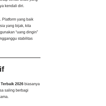
 kendali diri.
 Platform yang baik
ia yang bijak, kita
ggunakan “uang dingin”
ngganggu stabilitas
if
 Terbaik 2026
biasanya
sa saling berbagi
sama.