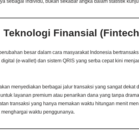
 sebagai individu, bukan sekadar angka dalam statistik kunj
 Teknologi Finansial (Fintech
rubahan besar dalam cara masyarakat Indonesia bertransak
digital (e-wallet) dan sistem QRIS yang serba cepat kini menja
akan menyediakan berbagai jalur transaksi yang sangat dekat d
 untuk layanan premium atau penarikan dana yang tanpa drama 
patan transaksi yang hanya memakan waktu hitungan menit me
at menghargai waktu penggunanya.