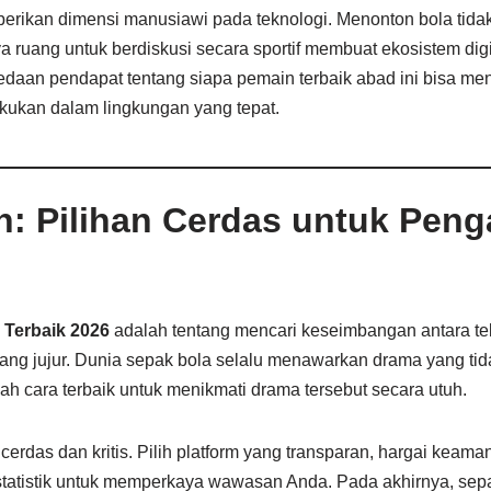
mberikan dimensi manusiawi pada teknologi. Menonton bola tidak 
 ruang untuk berdiskusi secara sportif membuat ekosistem digit
edaan pendapat tentang siapa pemain terbaik abad ini bisa men
kukan dalam lingkungan yang tepat.
: Pilihan Cerdas untuk Pen
 Terbaik 2026
adalah tentang mencari keseimbangan antara te
yang jujur. Dunia sepak bola selalu menawarkan drama yang tid
lah cara terbaik untuk menikmati drama tersebut secara utuh.
erdas dan kritis. Pilih platform yang transparan, hargai keam
 statistik untuk memperkaya wawasan Anda. Pada akhirnya, sep